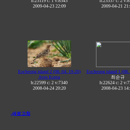
h:23119 c:
1
v:8343
h:23337 c:
2
v:8
2009-04-23 22:09
2009-04-21 21
Eocheong island 2 (08. 04. 19-20)
Eocheong island 1 (08.
Aves Korea
최순규
h:22599 c:
2
v:7340
h:22624 c:
2
v:7
2008-04-24 20:20
2008-04-23 14
-새로고침