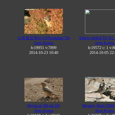
스윈호오목눈이(Penduline Tit)
Yellow-belled Tit (01.
Aves Korea
Aves Korea
h:19951
v:7899
h:19572 c:
1
v:8
2014-10-23 10:40
2014-10-05 22
Wryneck (09-04-18)
Mystery Bird (2009
Aves Korea
Aves Korea