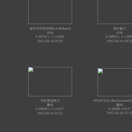
검은머리딱새(Black Redstart)
양비둘기
산새
산새
h:18742 c:
v:6166
h:18855 c:
v:589
1
1
2012-04-16 20:39
2012-04-14 18:5
작은흰갈매기
바다비오리 (Red-breasted Me
물새
물새
h:18948 c:
v:6127
h:18586
v:6117
2
2012-02-16 15:1
2012-02-19 21:51