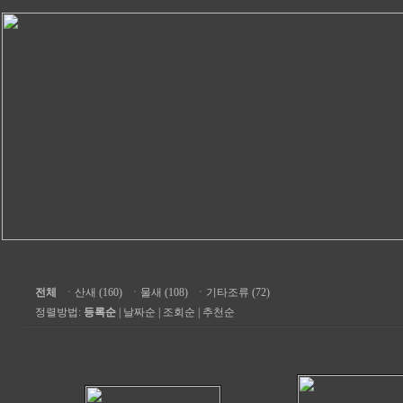
전체
ㆍ
산새 (160)
ㆍ
물새 (108)
ㆍ
기타조류 (72)
정렬방법:
등록순
|
날짜순
|
조회순
|
추천순