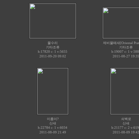
물수리
제비물떼새[Oriental Prati
기타조류
기타조류
h:17820 c:
v:5655
h:19007 c:
v:588
1
1
2011-09-20 09:02
2011-08-27 19:3
이름이?
쇠백로
산새
산새
h:22784 c:
v:6034
h:21177 c:
v:619
1
2
2011-08-09 21:49
2011-08-09 19:4