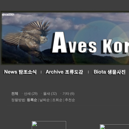
전체
ㆍ
산새 (29)
ㆍ
물새 (32)
ㆍ
기타 (6)
정렬방법:
등록순
|
날짜순
|
조회순
|
추천순