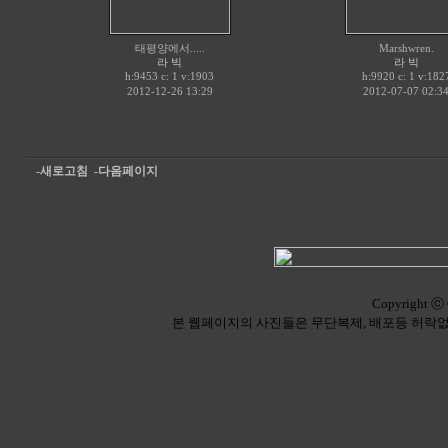
태평양에서.....
Marshwren.
라 빅
라 빅
h:9453 c:
v:1903
h:9920 c:
v:182
1
1
2012-12-26 13:29
2012-07-07 02:3
-새로고침
-다음페이지
Copyright ⓒ 
본 웹페이지의 사진들은 무단복제, 배포등 허락없