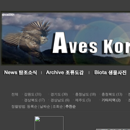
전체
ㆍ
강원도 (31)
ㆍ
경기도 (30)
ㆍ
충청남도 (18)
ㆍ
충청북도 (13)
ㆍ
ㆍ
경상북도 (17)
ㆍ
경상남도 (6)
ㆍ
제주도 (5)
ㆍ
기타지역 (2)
ㆍ
정렬방법:
등록순
|
날짜순
|
조회순
|
추천순