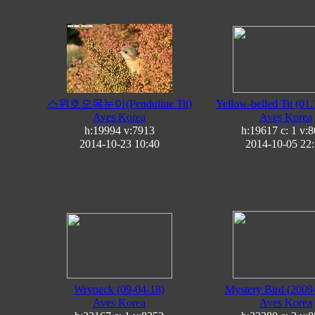
스윈호오목눈이(Penduline Tit)
Yellow-belled Tit (01.
Aves Korea
Aves Korea
h:19994
v:7913
h:19617 c:
1
v:8
2014-10-23 10:40
2014-10-05 22
Wryneck (09-04-18)
Mystery Bird (2009
Aves Korea
Aves Korea