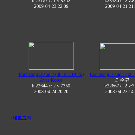
h:23167 c:
1
v:8352
h:23380 c:
2
v:8
2009-04-23 22:09
2009-04-21 21
Eocheong island 2 (08. 04. 19-20)
Eocheong island 1 (08.
Aves Korea
최순규
h:22644 c:
2
v:7350
h:22667 c:
2
v:7
2008-04-24 20:20
2008-04-23 14
-새로고침