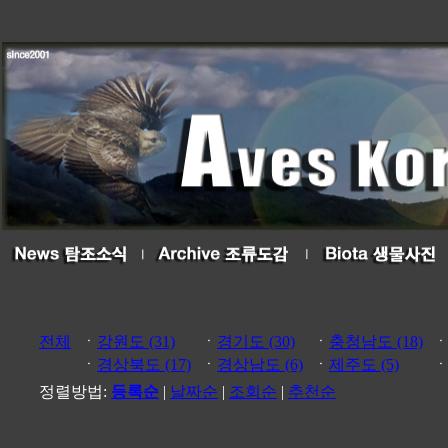
전체
ㆍ
강원도 (31)
ㆍ
경기도 (30)
ㆍ
충청남도 (18)
ㆍ
경상북도 (17)
ㆍ
경상남도 (6)
ㆍ
제주도 (5)
정렬방법:
등록순
|
날짜순
|
조회순
|
추천순