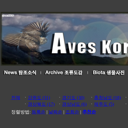
전체
ㆍ
강원도 (31)
ㆍ
경기도 (30)
ㆍ
충청남도 (18)
ㆍ
경상북도 (17)
ㆍ
경상남도 (6)
ㆍ
제주도 (5)
정렬방법:
등록순
|
날짜순
|
조회순
|
추천순