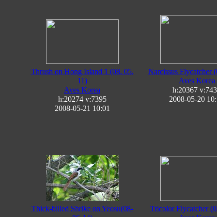
Thrush on Hong Island 1 (08. 05.
Narcissus Flycatcher (
11)
Aves Korea
Aves Korea
h:20367
v:74
h:20274
v:7395
2008-05-20 10
2008-05-21 10:01
Thick-billed Shrike on Yeosu(08-
Tricolor Flycatcher (0