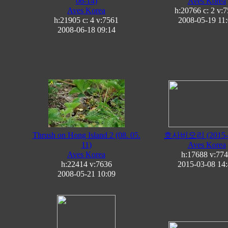
06-14)
Aves Korea
Aves Korea
h:20766 c:
2
v:7
h:21905 c:
4
v:7561
2008-05-19 11
2008-06-18 09:14
Thrush on Hong Island 2 (08. 05.
호사비오리 (2015-0
11)
Aves Korea
Aves Korea
h:17688
v:77
h:22414
v:7636
2015-03-08 14
2008-05-21 10:09