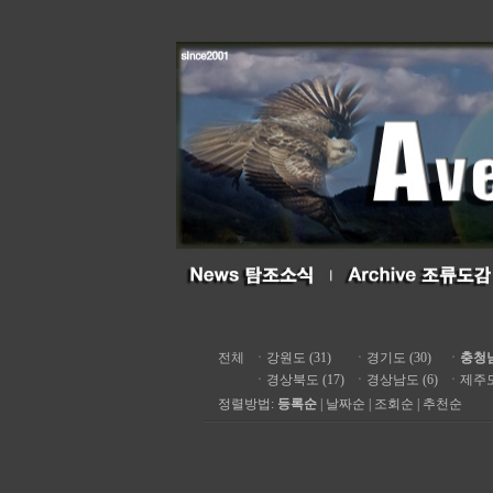
전체
ㆍ
강원도 (31)
ㆍ
경기도 (30)
ㆍ
충청남
ㆍ
경상북도 (17)
ㆍ
경상남도 (6)
ㆍ
제주도 
정렬방법:
등록순
|
날짜순
|
조회순
|
추천순