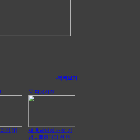
-목록보기
진
▽ 다음사진
기 [1]
새 홈페이지 개설 기
념... 뿔종다리 한 마