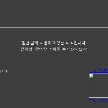
일년 넘게 씨름하고 있는 녀석입니다.
좀처럼 졸업할 기회를 주지 않네요.^^
△ 이전사
목솔새)
흰날개해오라