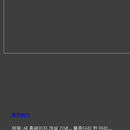
-추천하기
제목:
새 홈페이지 개설 기념... 뿔종다리 한 마리....