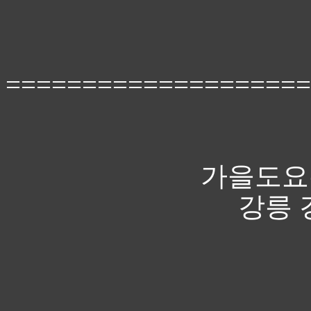
====================
가을도요
강릉 