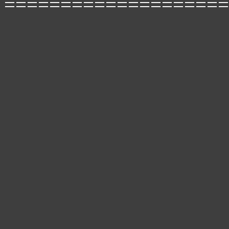
====================